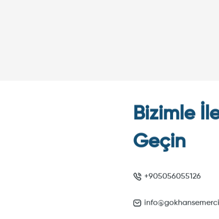
Bizimle İl
Geçin
+905056055126
info@gokhansemerc