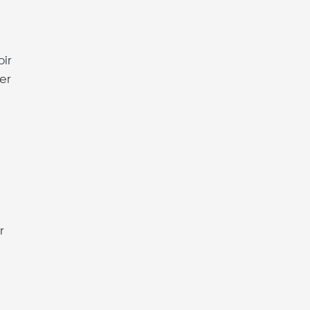
bir
er
r