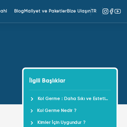
rahi
Blog
Maliyet ve Paketler
Bize Ulaşın
TR
İlgili Başlıklar
Kol Germe : Daha Sıkı ve Estetik
Kollar !
Kol Germe Nedir ?
Kimler İçin Uygundur ?