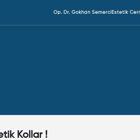
Op. Dr. Gokhan Semerci
Estetik Cer
ik Kollar !