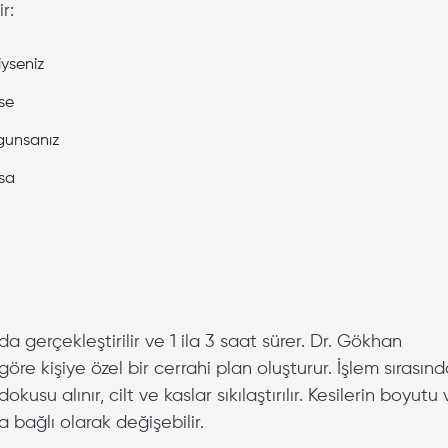
r:
iyseniz
se
ygunsanız
rsa
a gerçekleştirilir ve 1 ila 3 saat sürer. Dr. Gökhan
öre kişiye özel bir cerrahi plan oluşturur. İşlem sırasınd
usu alınır, cilt ve kaslar sıkılaştırılır. Kesilerin boyutu 
 bağlı olarak değişebilir.